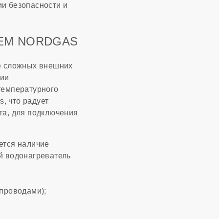
и безопасности и
ЕМ NORDGAS
ее сложных внешних
ции
температурного
s, что радует
та, для подключения
ется наличие
й водонагреватель
проводами);