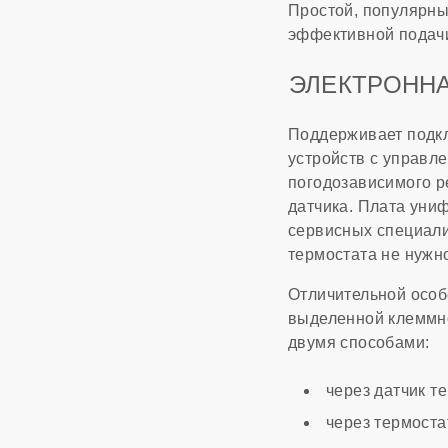
Простой, популярны
эффективной подачи 
ЭЛЕКТРОНН
Поддерживает подкл
устройств с управл
погодозависимого р
датчика. Плата униф
сервисных специали
термостата не нужн
Отличительной особ
выделенной клеммно
двумя способами:
через датчик т
через термоста