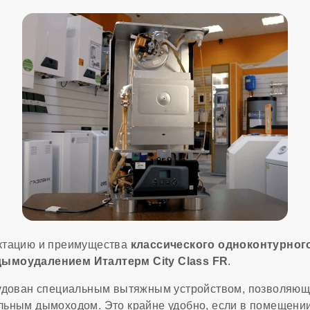
ктацию и преимущества
классического одноконтурного
ымоудалением Италтерм City Class FR
.
удован специальным вытяжным устройством, позволяющ
ьным дымоходом. Это крайне удобно, если в помещении