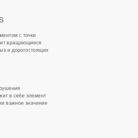
S
ментом с точки
ржит вращающиеся
ных и дорогостоящих
зрушения
ит в себе элемент
ки важное значение