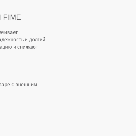
 FIME
ечивает
адежность и долгий
рацию и снижают
 паре с внешним