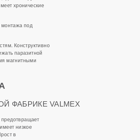
имеет хронические
я монтажа под
стям. Конструктивно
ежать паразитной
умя магнитными
А
Й ФАБРИКЕ VALMEX
й предотвращает
имеет низкое
Прост в