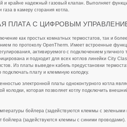
й и крайне надежный газовый клапан. Выполняет функци
газа в камеру сгорания котла.
АЯ ПЛАТА С ЦИФРОВЫМ УПРАВЛЕНИ
ючение как простых комнатных термостатов, так и бол
ением по протоколу OpenTherm. Имеет встроенные функ
егулирования, активируемого с подключением уличного 
ицирована и подходит для всех котлов линейки City Clas
стов. Из платы выведен кабель предустановки термоста
о подключать плату и клеммную колодку.
енностью электронной платы одноконтурного котла явля
й колодки, которая позволяет котлу подключить внешни
емпературы бойлера (задействуются клеммы с зелеными 
т бойлера (задействуются клеммы с синими проводами).