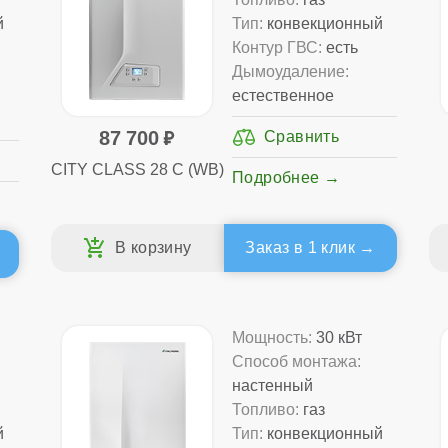
й
Тип:
конвекционный
Контур ГВС:
есть
Дымоудаление:
естественное
87 700
CITY CLASS 28 C (WB)
Подробнее
Заказ в 1 клик
Мощность:
30 кВт
Способ монтажа:
настенный
Топливо:
газ
й
Тип:
конвекционный