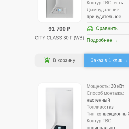
Контур ГВС:
есть
Дымоудаление:
принудительное
91 700
CITY CLASS 30 F (WB)
Подробнее
Заказ в 1 клик
Мощность:
30 кВт
Способ монтажа:
настенный
Топливо:
газ
Тип:
конвекционны
Контур ГВС:
опционально