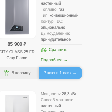
настенный
Топливо:
газ
Тип:
конвекционный
Контур ГВС:
опционально
Дымоудаление:
принудительное
85 900
CITY CLASS 25 FR
Gray Flame
Подробнее
Заказ в 1 клик
Мощность:
28,3 кВт
Способ монтажа:
настенный
Топливо:
газ