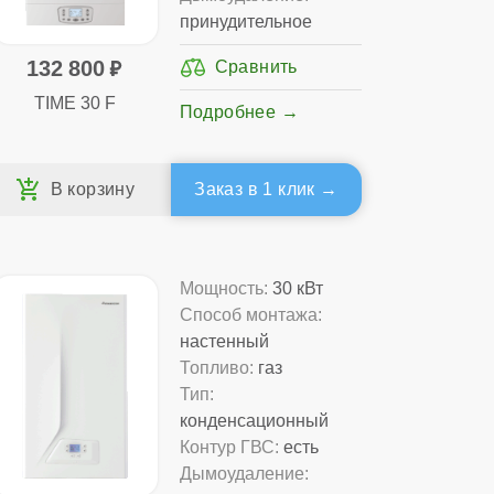
принудительное
132 800
TIME 30 F
Подробнее
Заказ в 1 клик
Мощность:
30 кВт
Способ монтажа:
настенный
Топливо:
газ
Тип:
конденсационный
Контур ГВС:
есть
Дымоудаление: