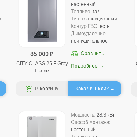
настенный
Топливо:
газ
й
Тип:
конвекционный
Контур ГВС:
есть
Дымоудаление:
принудительное
85 000
CITY CLASS 25 F Gray
Подробнее
Flame
Заказ в 1 клик
Мощность:
28,3 кВт
Способ монтажа:
настенный
Топливо:
газ