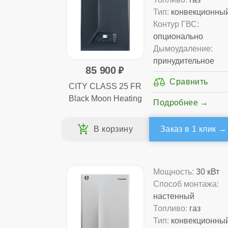
Тип:
конвекционны
Контур ГВС:
опционально
Дымоудаление:
принудительное
85 900
CITY CLASS 25 FR
Black Moon Heating
Подробнее
Заказ в 1 клик
Мощность:
30 кВт
Способ монтажа:
настенный
Топливо:
газ
Тип:
конвекционны