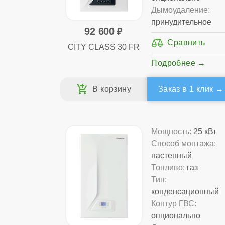
Дымоудаление:
принудительное
92 600
CITY CLASS 30 FR
Подробнее
Заказ в 1 клик
Мощность:
25 кВт
Способ монтажа:
настенный
Топливо:
газ
Тип:
конденсационный
Контур ГВС:
опционально