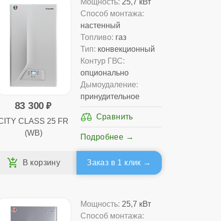
Мощность:
25,7 кВт
Способ монтажа:
настенный
Топливо:
газ
Тип:
конвекционный
Контур ГВС:
опционально
Дымоудаление:
принудительное
83 300
CITY CLASS 25 FR
(WB)
Подробнее
Заказ в 1 клик
Мощность:
25,7 кВт
Способ монтажа: