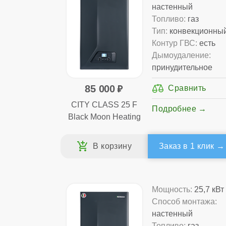
настенный
Топливо:
газ
Тип:
конвекционны
Контур ГВС:
есть
Дымоудаление:
принудительное
85 000
CITY CLASS 25 F
Подробнее
Black Moon Heating
Заказ в 1 клик
Мощность:
25,7 кВт
Способ монтажа:
настенный
Топливо:
газ