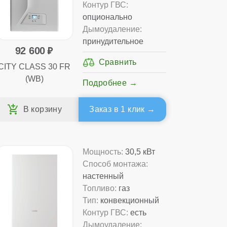
Контур ГВС:
опционально
Дымоудаление:
принудительное
92 600
CITY CLASS 30 FR
(WB)
Подробнее
Заказ в 1 клик
Мощность:
30,5 кВт
Способ монтажа:
настенный
Топливо:
газ
Тип:
конвекционный
Контур ГВС:
есть
Дымоудаление: