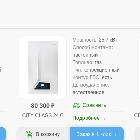
Мощность:
25,7 кВт
Способ монтажа:
настенный
Топливо:
газ
й
Тип:
конвекционный
Контур ГВС:
есть
Дымоудаление:
естественное
80 300
CITY CLASS 24 C
CI
Подробнее
Заказ в 1 клик