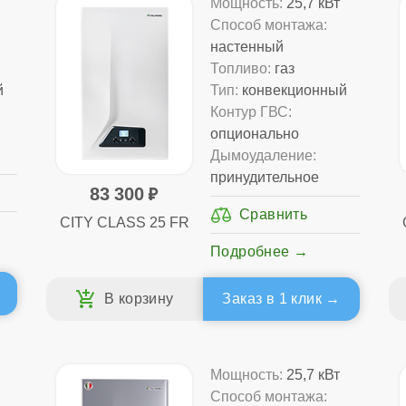
Мощность:
25,7 кВт
Способ монтажа:
настенный
Топливо:
газ
й
Тип:
конвекционный
Контур ГВС:
опционально
Дымоудаление:
принудительное
83 300
CITY CLASS 25 FR
Подробнее
Заказ в 1 клик
Мощность:
25,7 кВт
Способ монтажа: