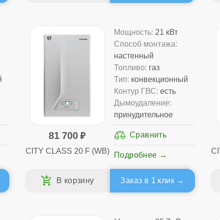
Мощность:
21 кВт
Способ монтажа:
настенный
Топливо:
газ
й
Тип:
конвекционный
Контур ГВС:
есть
Дымоудаление:
принудительное
81 700
CITY CLASS 20 F (WB)
CI
Подробнее
Заказ в 1 клик