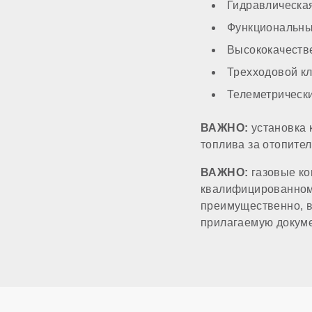
Гидравлическая
Диаметр дымоход
Функциональны
Высококачеств
Диаметр патрубков
Трехходовой к
Телеметрическ
Диаметр газового 
ВАЖНО:
установка 
топлива за отопите
Напряжение элект
ВАЖНО:
газовые ко
квалифицированному
Возможность подк
преимущественно, в
прилагаемую докум
Программировани
Дымоходная систе