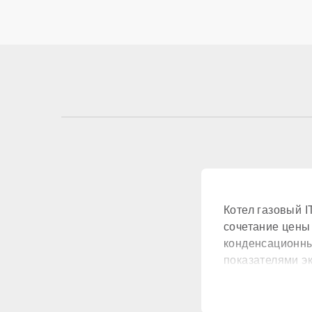
КОНТУР ГВС
Контур ГВС
КОМПОНЕНТЫ
Материал первичн
Котел газовый 
Встроенный бойле
сочетание цены
конденсационны
Расширительный б
показателями э
Циркуляционный н