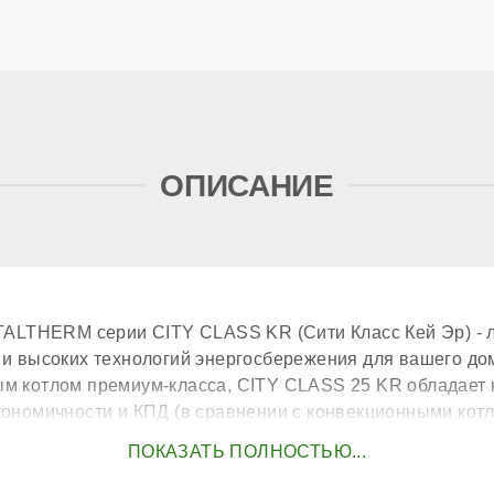
опц
ОПИСАНИЕ
нер
ого теплообменника
ITALTHERM серии CITY CLASS KR (Сити Класс Кей Эр) - 
р
 и высоких технологий энергосбережения для вашего до
м котлом премиум-класса, CITY CLASS 25 KR обладае
е
ак
кономичности и КПД (в сравнении с конвекционными котл
асос