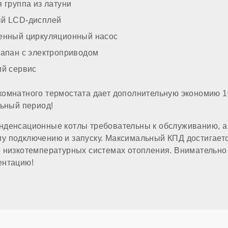
 группа из латуни
а
й LCD-дисплей
енный циркуляционный насос
 отопления (резьба)
лапан с электроприводом
ий сервис
патрубка
комнатного термостата дает дополнительную экономию 1
льный период!
ропитания
нденсационные котлы требовательны к обслуживанию, а 
 подключению и запуску. Максимальный КПД достигаетс
лючения комнатного термостата
 низкотемпературных системах отопления. Внимательно
ентацию!
е ГВС
ма в комплекте