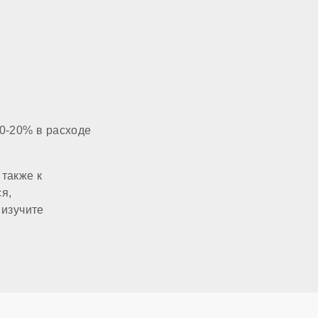
60x100 мм
3/4 дюйма
1/2 дюйма
0-20% в расходе
220 В
также к
я,
есть
 изучите
нет
нет