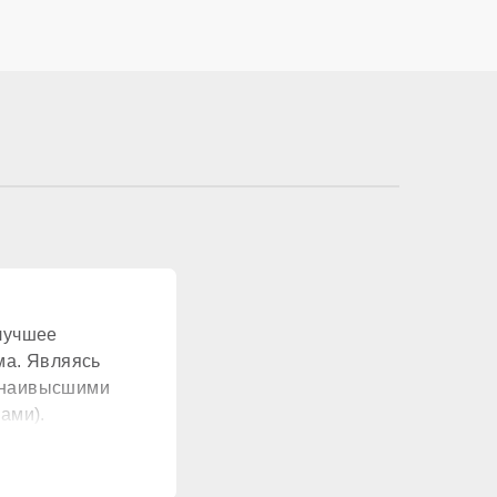
ионально
жавеющая сталь
лучшее
нет
ма. Являясь
т наивысшими
сть (8 литров)
ами).
стандартный