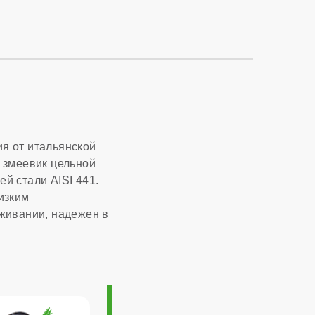
1:10
2,64 м³/час
Италия
я от итальянской
 змеевик цельной
й стали AISI 441.
10 лет
изким
живании, надежен в
400x727x324 мм
7 лет