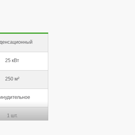
денсационный
25 кВт
250 м²
инудительное
1 шт.
106,4 %