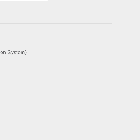
роенный в плату
нет
ion System)
газ
есть
настенный
закрытая