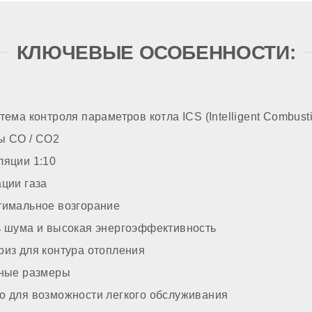
вст
зжига
КЛЮЧЕВЫЕ ОСОБЕННОСТИ:
итки
тема контроля параметров котла ICS (Intelligent Combust
ТРОЙКА
ы СО / СО2
ляции 1:10
ции газа
ом газе
тимальное возгорание
ь шума и высокая энергоэффективность
из для контура отопления
тные размеры
о для возможности легкого обслуживания