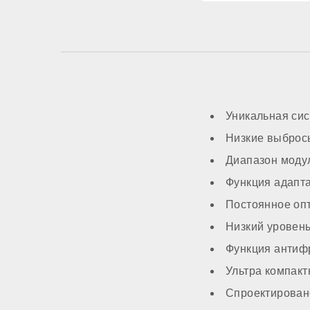
Трансформатор ро
Система автоподп
Уникальная сис
МОНТАЖ И НАС
Низкие выброс
Диапазон моду
Топливо
Функция адапта
Работа на сжиженн
Постоянное оп
Низкий уровен
Способ монтажа
Функция антифр
Ультра компак
Камера сгорания
Спроектирован