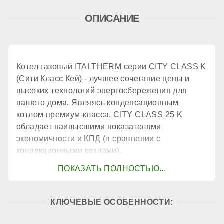
ОПИСАНИЕ
принудительное
Количество теплообменников
Котел газовый ITALTHERM серии CITY CLASS K
(Сити Класс Кей) - лучшее сочетание цены и
2 шт.
высоких технологий энергосбережения для
вашего дома. Являясь конденсационным
котлом премиум-класса, CITY CLASS 25 K
КПД
обладает наивысшими показателями
экономичности и КПД (в сравнении с
конвекционными котлами).
106,4 %
КОНТУР ГВС
КЛЮЧЕВЫЕ ОСОБЕННОСТИ:
Контур ГВС