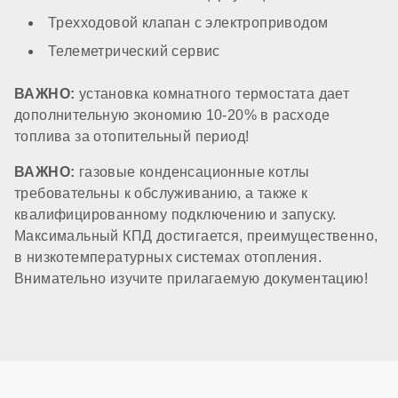
Трехходовой клапан с электроприводом
Датчик потока ГВС
Телеметрический сервис
ВАЖНО:
установка комнатного термостата дает
стандартный
дополнительную экономию 10-20% в расходе
топлива за отопительный период!
КОМПОНЕНТЫ
ВАЖНО:
газовые конденсационные котлы
требовательны к обслуживанию, а также к
квалифицированному подключению и запуску.
Материал первичного теплообменника
Максимальный КПД достигается, преимущественно,
в низкотемпературных системах отопления.
Внимательно изучите прилагаемую документацию!
нержавеющая сталь
Встроенный бойлер