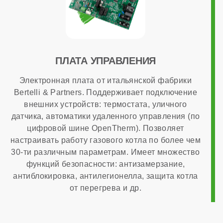
Возможность подключения комнатного термостата
есть
ПЛАТА УПРАВЛЕНИЯ
Программирование ГВС
Электронная плата от итальянской фабрики
Bertelli & Partners. Поддерживает подключение
внешних устройств: термостата, уличного
нет
датчика, автоматики удаленного управления (по
цифровой шине OpenTherm). Позволяет
настраивать работу газового котла по более чем
Дымоходная система в комплекте
30-ти различным параметрам. Имеет множество
функций безопасности: антизамерзание,
антиблокировка, антилегионелла, защита котла
нет
от перегрева и др.
ОБЩАЯ ИНФОРМАЦИЯ