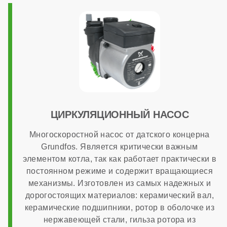
Модуляция мощности
1:10
Максимальный расход природного газа
ЦИРКУЛЯЦИОННЫЙ НАСОС
2,64 м³/час
Многоскоростной насос от датского концерна
Grundfos. Является критически важным
Страна производства
элементом котла, так как работает практически в
постоянном режиме и содержит вращающиеся
механизмы. Изготовлен из самых надежных и
Италия
дорогостоящих материалов: керамический вал,
керамические подшипники, ротор в оболочке из
Расчетный срок службы
нержавеющей стали, гильза ротора из