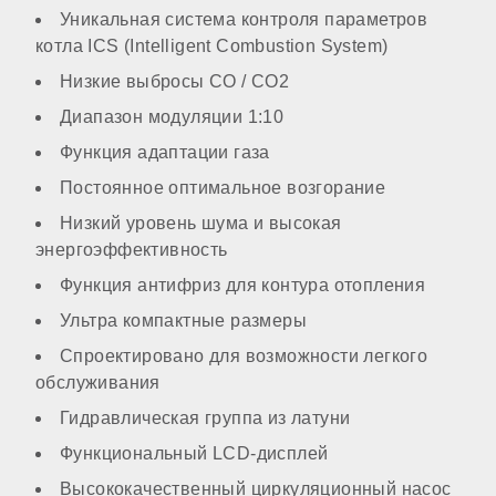
Уникальная система контроля параметров
котла ICS (Intelligent Combustion System)
есть
Низкие выбросы СО / СО2
Диапазон модуляции 1:10
Производительность горячей воды при ΔТ=25℃
Функция адаптации газа
Постоянное оптимальное возгорание
14,8 л/мин
Низкий уровень шума и высокая
энергоэффективность
Преднагрев теплообменника ГВС
Функция антифриз для контура отопления
Ультра компактные размеры
нет
Спроектировано для возможности легкого
обслуживания
Утепление теплообменника ГВС
Гидравлическая группа из латуни
Функциональный LCD-дисплей
Высококачественный циркуляционный насос
нет