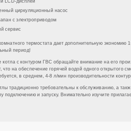
итки
й LCD-дисплей
енный циркуляционный насос
ТРОЙКА
лапан с электроприводом
ий сервис
комнатного термостата дает дополнительную экономию 1
льный период!
ом газе
 котла с контуром ГВС обращайте внимание на его прои
, что на обеспечение горячей водой одного открытого см
ебуется, в среднем, 4-8 л/мин производительности контур
тлы традиционно требовательны к обслуживанию, а такж
 подключению и запуску. Внимательно изучите прилага
а
 отопления (резьба)