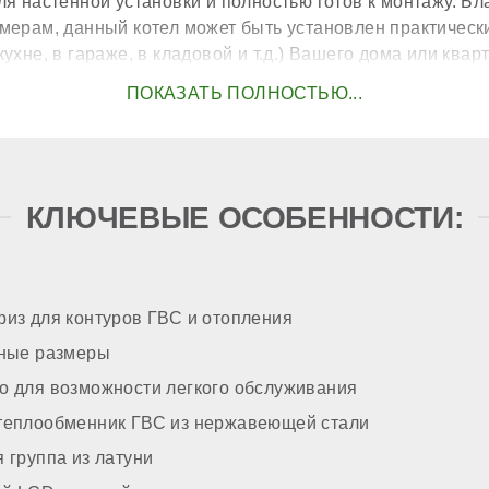
я настенной установки и полностью готов к монтажу. Б
мерам, данный котел может быть установлен практическ
ухне, в гараже, в кладовой и т.д.) Вашего дома или квар
ого теплообменника
КЛЮЧЕВЫЕ ОСОБЕННОСТИ:
р
е
ак
из для контуров ГВС и отопления
тные размеры
асос
о для возможности легкого обслуживания
теплообменник ГВС из нержавеющей стали
вст
зжига
 группа из латуни