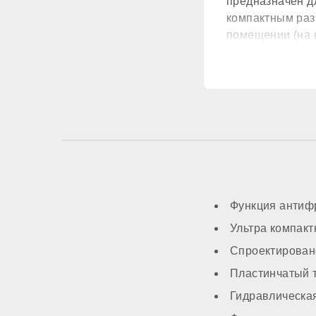
предназначен дл
Датчик потока ГВС
компактным раз
помещении (на к
КОМПОНЕНТЫ
Материал первичн
Встроенный бойле
Расширительный б
Функция антифр
Ультра компак
Циркуляционный н
Спроектирован
Пластинчатый 
Трансформатор ро
Гидравлическая