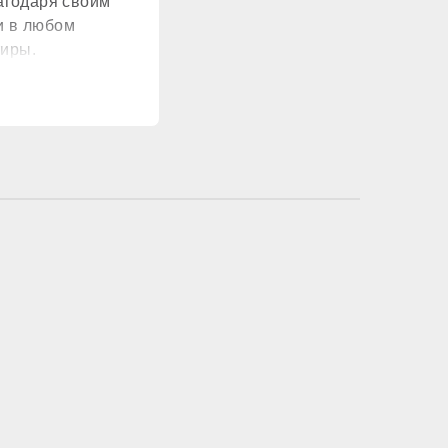
лагодаря своим
стандартный
и в любом
тиры.
медь
нет
сть (8 литров)
стандартный
роенный в плату