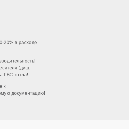
нет
газ
0-20% в расходе
опционально
зводительность!
есителя (душ,
настенный
а ГВС котла!
е к
закрытая
емую документацию!
60x100 мм
3/4 дюйма