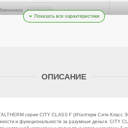
обменников
ОПИСАНИЕ
ть горячей воды при ΔТ=25℃
обменника ГВС
ITALTHERM серии CITY CLASS F (Италтерм Сити Класс Э
бменника ГВС
жности и функциональности за разумные деньги. CITY C