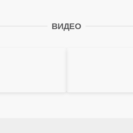
 горячего водоснабжения
ВИДЕО
патрубка
ропитания
лючения комнатного термостата
е ГВС
ма в комплекте
МАЦИЯ