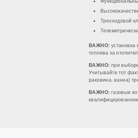
Система автоподп
Функциональны
Высококачеств
МОНТАЖ И НАС
Трехходовой к
Телеметрическ
Топливо
ВАЖНО:
установка 
топлива за отопите
Работа на сжиженн
ВАЖНО:
при выборе
Учитывайте тот факт
Способ монтажа
раковина, ванна) тр
ВАЖНО:
газовые ко
Камера сгорания
квалифицированному
Диаметр дымоход
Диаметр патрубков