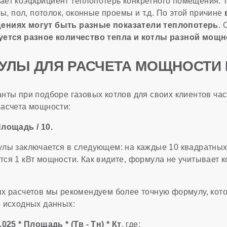
ет коэффициент теплопотерь конкретного помещения. 
ны, пол, потолок, оконные проемы и т.д. По этой причине
ениях могут быть разные показатели теплопотерь
.
уется разное количество тепла и котлы разной мощ
УЛЫ ДЛЯ РАСЧЕТА МОЩНОСТИ 
нты при подборе газовых котлов для своих клиентов час
асчета мощности:
лощадь / 10.
лы заключается в следующем: на каждые 10 квадратны
ся 1 кВт мощности. Как видите, формула не учитывает 
х расчетов мы рекомендуем более точную формулу, кот
 исходных данных:
025 * Площадь * (Тв - Тн) * Кт
, где: