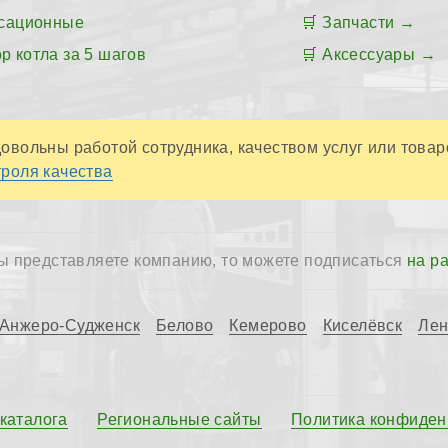
сационные
Запчасти
р котла за 5 шагов
Аксессуары
овольны работой сотрудника, качеством услуг или товар
роля качества
ы представляете компанию, то можете подписаться
на р
Анжеро-Судженск
Белово
Кемерово
Киселёвск
Лен
 каталога
Региональные сайты
Политика конфиден