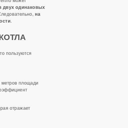
Тепло может
в двух одинаковых
 Следовательно,
на
ности
.
КОТЛА
то пользуются
х метров площади
коэффициент
орая отражает