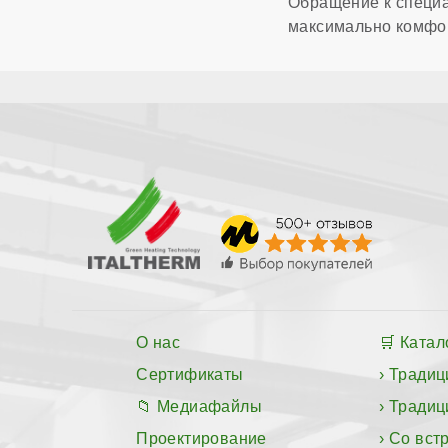
Обращение к специа
максимально комфор
О нас
Катал
Сертификаты
Традиц
Медиафайлы
Традиц
Проектирование
Со вст