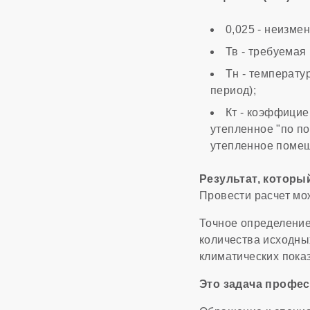
0,025 - неизме
Тв - требуемая
Тн - температу
период);
Кт - коэффицие
утепленное "по п
утепленное помещ
Результат, которы
Провести расчет мож
Точное определение
количества исходны
климатических пока
Это задача профе