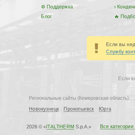
Поддержка
Конден
Блог
Подбо
Если вы нед
Службу конт
Если в
Региональные сайты (Кемеровская область):
Новокузнецк
Прокопьевск
Юрга
Все категории
2026 © «
ITALTHERM
S.p.A.»