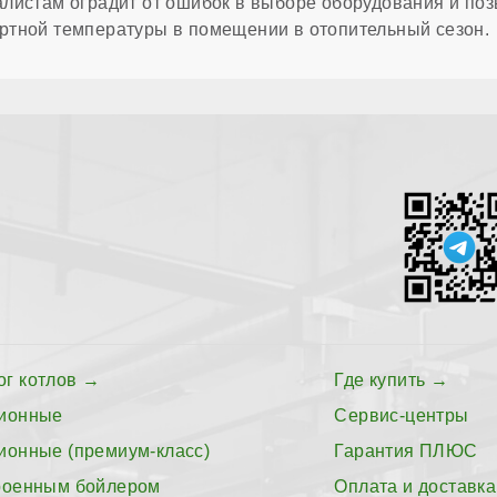
листам оградит от ошибок в выборе оборудования и поз
тной температуры в помещении в отопительный сезон.
ог котлов
Где купить
ионные
Сервис-центры
ионные (премиум-класс)
Гарантия ПЛЮС
роенным бойлером
Оплата и доставка