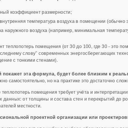
нный коэффициент размерности;
 внутренняя температура воздуха в помещении (обычно э
ра наружного воздуха (например, минимальная температ
нт теплопотерь помещения (от 30 до 100, где 30 - это по
оследнему слову" современных энергосберегающих технол
ение с тонкими стенами).
й покажет эта формула, будет более близким к реал
но самостоятельно, но на практике это достаточно слож
 теплопотерь помещения требует учёта и интерпретаци
х данных: от толщины и состава стен и перекрытий до ро
зателей местности.
ссиональной проектной организации или проектиров