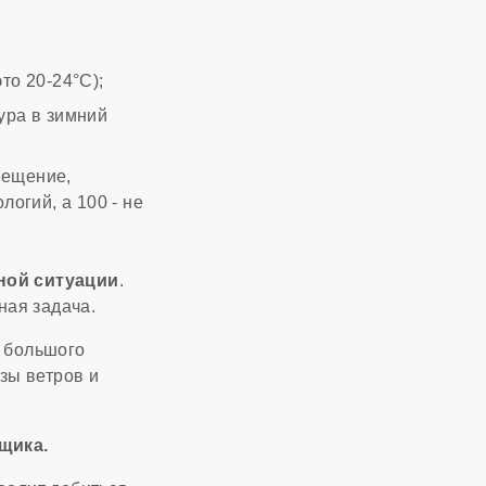
то 20-24°C);
ура в зимний
мещение,
огий, а 100 - не
ьной ситуации
.
ная задача.
и большого
зы ветров и
щика.