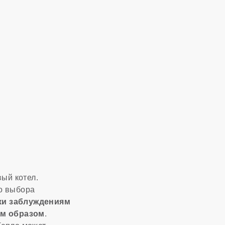
ый котел.
о выбора
ки заблуждениям
ым образом
.