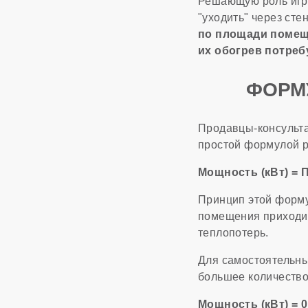
Решающую роль игра
"уходить" через сте
по площади помещ
их обогрев потреб
ФОРМ
Продавцы-консульта
простой формулой р
Мощность (кВт) = П
Принцип этой форму
помещения приходит
теплопотерь.
Для самостоятельны
большее количество
Мощность (кВт) = 0,