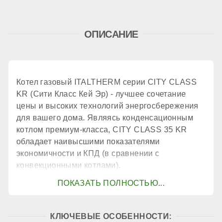
Дымоудаление
ОПИСАНИЕ
принудительное
Количество теплообменников
Котел газовый ITALTHERM серии CITY CLASS
KR (Сити Класс Кей Эр) - лучшее сочетание
1 шт.
цены и высоких технологий энергосбережения
для вашего дома. Являясь конденсационным
котлом премиум-класса, CITY CLASS 35 KR
КПД
обладает наивысшими показателями
экономичности и КПД (в сравнении с
конвекционными котлами).
106,7 %
КОНТУР ГВС
КЛЮЧЕВЫЕ ОСОБЕННОСТИ: