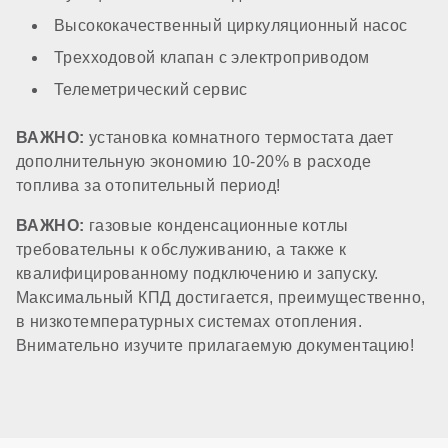
Расширительный бак
Высококачественный циркуляционный насос
Трехходовой клапан с электроприводом
Телеметрический сервис
есть (10 литров)
ВАЖНО:
установка комнатного термостата дает
Циркуляционный насос
дополнительную экономию 10-20% в расходе
топлива за отопительный период!
стандартный
ВАЖНО:
газовые конденсационные котлы
требовательны к обслуживанию, а также к
квалифицированному подключению и запуску.
Трансформатор розжига
Максимальный КПД достигается, преимущественно,
в низкотемпературных системах отопления.
Внимательно изучите прилагаемую документацию!
встроенный в плату
Система автоподпитки