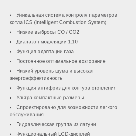
Контур ГВС
Уникальная система контроля параметров
котла ICS (Intelligent Combustion System)
опционально
Низкие выбросы СО / СО2
Диапазон модуляции 1:10
КОМПОНЕНТЫ
Функция адаптации газа
Постоянное оптимальное возгорание
Материал первичного теплообменника
Низкий уровень шума и высокая
энергоэффективность
нержавеющая сталь
Функция антифриз для контура отопления
Ультра компактные размеры
Встроенный бойлер
Спроектировано для возможности легкого
обслуживания
Гидравлическая группа из латуни
нет
Функциональный LCD-дисплей