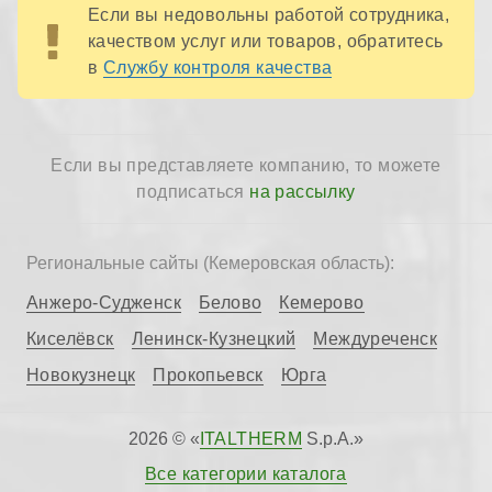
Если вы недовольны работой сотрудника,
качеством услуг или товаров, обратитесь
в
Службу контроля качества
Если вы представляете компанию, то можете
подписаться
на рассылку
Региональные сайты (Кемеровская область):
Анжеро-Судженск
Белово
Кемерово
Киселёвск
Ленинск-Кузнецкий
Междуреченск
Новокузнецк
Прокопьевск
Юрга
2026 © «
ITALTHERM
S.p.A.»
Все категории каталога