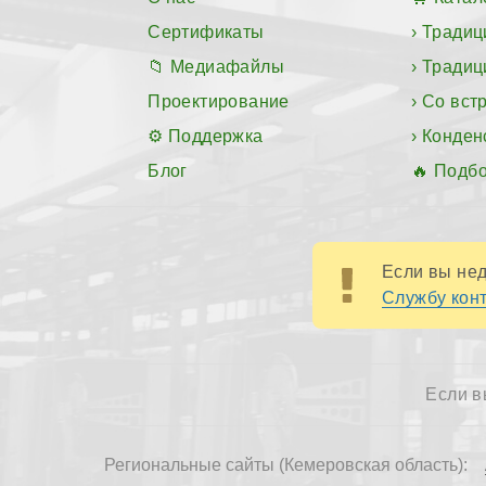
Сертификаты
Традиц
Медиафайлы
Традиц
Проектирование
Со вст
Поддержка
Конден
Блог
Подбо
Если вы нед
Службу конт
Если в
Региональные сайты (Кемеровская область):