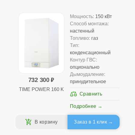
Мощность:
150 кВт
Способ монтажа:
настенный
Топливо:
газ
Тип:
конденсационный
Контур ГВС:
опционально
Дымоудаление:
732 300
принудительное
TIME POWER 160 K
Подробнее
Заказ в 1 клик