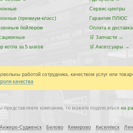
ионные
Сервис-центры
ионные (премиум-класс)
Гарантия ПЛЮС
роенным бойлером
Оплата и доставка
сационные
Запчасти
р котла за 5 шагов
Аксессуары
овольны работой сотрудника, качеством услуг или товар
роля качества
ы представляете компанию, то можете подписаться
на р
Анжеро-Судженск
Белово
Кемерово
Киселёвск
Лен