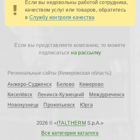
Если вы недовольны работой сотрудника,
качеством услуг или товаров, обратитесь
в
Службу контроля качества
Если вы представляете компанию, то можете
подписаться
на рассылку
Региональные сайты (Кемеровская область):
Анжеро-Судженск
Белово
Кемерово
Киселёвск
Ленинск-Кузнецкий
Междуреченск
Новокузнецк
Прокопьевск
Юрга
2026 © «
ITALTHERM
S.p.A.»
Все категории каталога