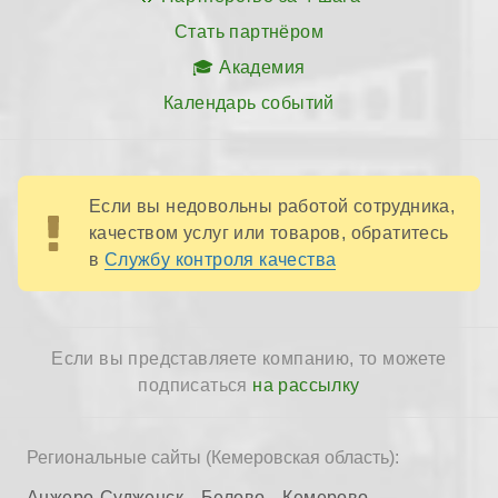
Стать партнёром
Академия
Календарь событий
Если вы недовольны работой сотрудника,
качеством услуг или товаров, обратитесь
в
Службу контроля качества
Если вы представляете компанию, то можете
подписаться
на рассылку
Региональные сайты (Кемеровская область):
Анжеро-Судженск
Белово
Кемерово