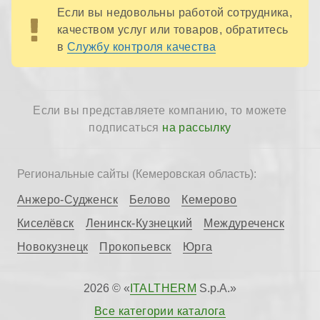
Если вы недовольны работой сотрудника,
качеством услуг или товаров, обратитесь
в
Службу контроля качества
Если вы представляете компанию, то можете
подписаться
на рассылку
Региональные сайты (Кемеровская область):
Анжеро-Судженск
Белово
Кемерово
Киселёвск
Ленинск-Кузнецкий
Междуреченск
Новокузнецк
Прокопьевск
Юрга
2026 © «
ITALTHERM
S.p.A.»
Все категории каталога