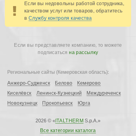
Если вы недовольны работой сотрудника,
качеством услуг или товаров, обратитесь
в
Службу контроля качества
Если вы представляете компанию, то можете
подписаться
на рассылку
Региональные сайты (Кемеровская область):
Анжеро-Судженск
Белово
Кемерово
Киселёвск
Ленинск-Кузнецкий
Междуреченск
Новокузнецк
Прокопьевск
Юрга
2026 © «
ITALTHERM
S.p.A.»
Все категории каталога