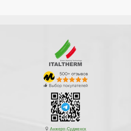
Анжеро-Судженск