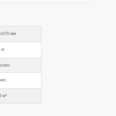
0x370 мм
 кг
осоюз
мес.
3 м³