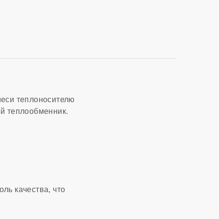
меси теплоносителю
ий теплообменник.
ль качества, что