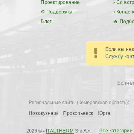
Проектирование
Со вст
Поддержка
Конден
Блог
Подбо
Если вы нед
Службу конт
Если в
Региональные сайты (Кемеровская область):
Новокузнецк
Прокопьевск
Юрга
Все категории
2026 © «
ITALTHERM
S.p.A.»