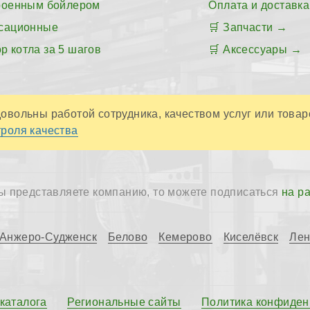
роенным бойлером
Оплата и доставка
сационные
Запчасти
р котла за 5 шагов
Аксессуары
овольны работой сотрудника, качеством услуг или товар
роля качества
ы представляете компанию, то можете подписаться
на р
Анжеро-Судженск
Белово
Кемерово
Киселёвск
Лен
 каталога
Региональные сайты
Политика конфиден