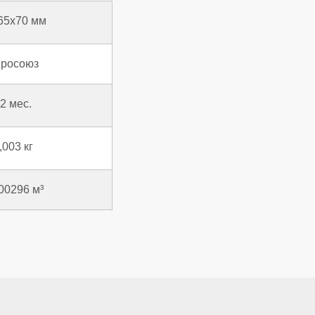
65x70 мм
росоюз
2 мес.
,003 кг
00296 м³