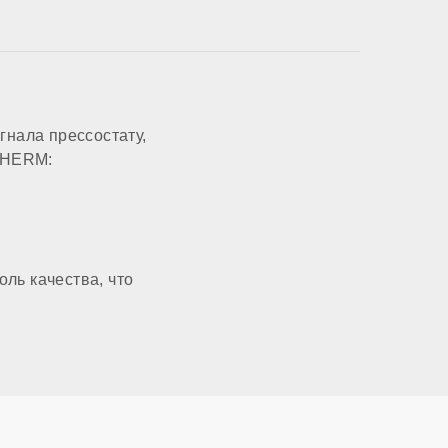
гнала прессостату,
LTHERM:
ль качества, что