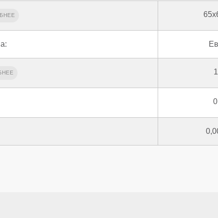
65x
а:
Ев
1
0
0,0