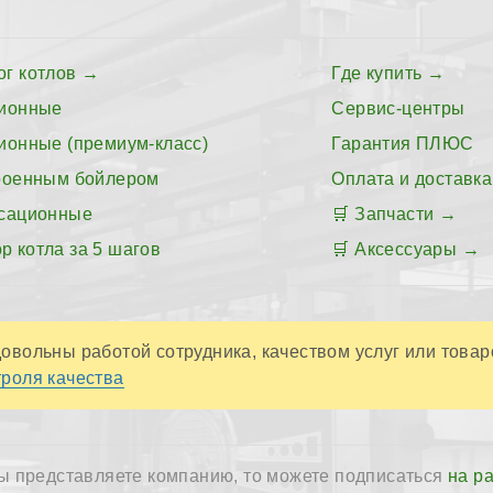
ог котлов
Где купить
ионные
Сервис-центры
ионные (премиум-класс)
Гарантия ПЛЮС
роенным бойлером
Оплата и доставка
сационные
Запчасти
р котла за 5 шагов
Аксессуары
овольны работой сотрудника, качеством услуг или товар
роля качества
ы представляете компанию, то можете подписаться
на р