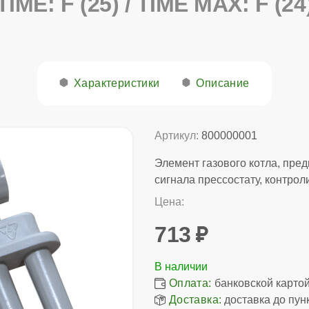
TIME: F (25) / TIME MAX: F (24
Характеристики
Описание
Артикул:
800000001
Элемент газового котла, пре
сигнала прессостату, контрол
Цена:
713
Оплата:
банковской картой,
Доставка:
доставка до пун