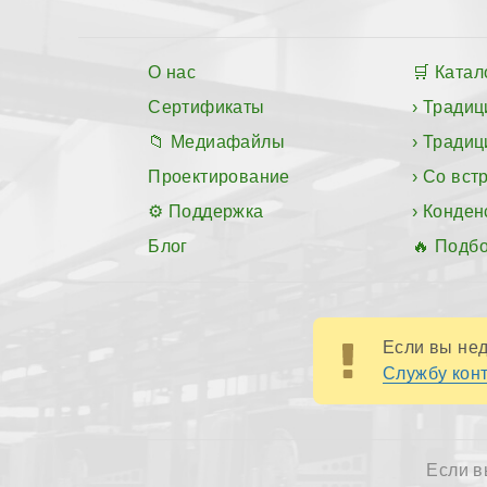
О нас
Катал
Сертификаты
Традиц
Медиафайлы
Традиц
Проектирование
Со вст
Поддержка
Конден
Блог
Подбо
Если вы нед
Службу конт
Если в