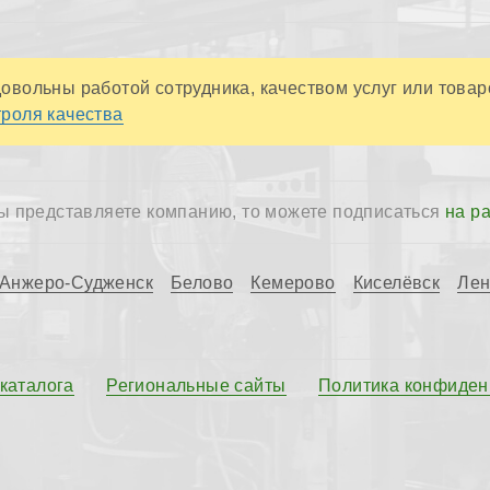
овольны работой сотрудника, качеством услуг или товар
роля качества
ы представляете компанию, то можете подписаться
на р
Анжеро-Судженск
Белово
Кемерово
Киселёвск
Лен
 каталога
Региональные сайты
Политика конфиден