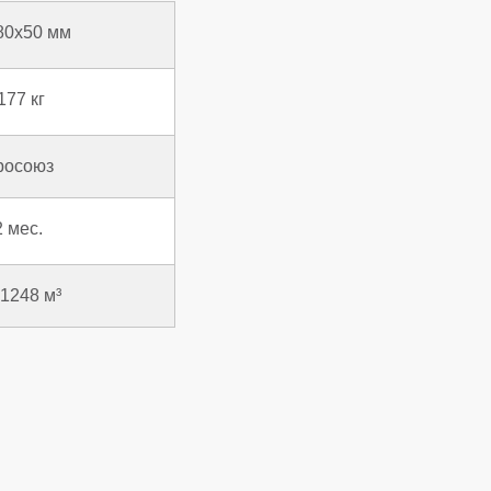
80x50 мм
177 кг
росоюз
2 мес.
01248 м³