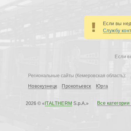
Если вы нед
Службу конт
Если в
Региональные сайты (Кемеровская область):
Новокузнецк
Прокопьевск
Юрга
Все категории
2026 © «
ITALTHERM
S.p.A.»