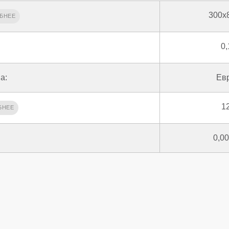
300x
0,
а:
Ев
1
0,0