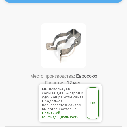
Место производства:
Евросоюз
Гарантия:
12 мес.
Мы используем
Вес:
0,01 кг
cookies для быстрой и
Габариты:
40x15x25 мм
удобной работы сайта.
Продолжая
Подробнее
пользоваться сайтом,
вы соглашаетесь с
Политикой
267
конфиденциальности