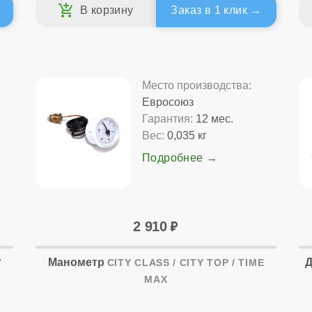
Заказ в 1 клик
Место производства:
Евросоюз
Гарантия:
12 мес.
Вес:
0,035 кг
Подробнее
2 910
Манометр
Д
Y
CITY CLASS / CITY TOP / TIME
MAX