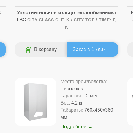
Уплотнительное кольцо теплообменника
C
ГВС
CITY CLASS C, F, K / CITY TOP / TIME: F,
K
Заказ в 1 клик
Место производства:
Евросоюз
Гарантия:
12 мес.
Вес:
4,2 кг
м
Габариты:
760x450x360
мм
Подробнее