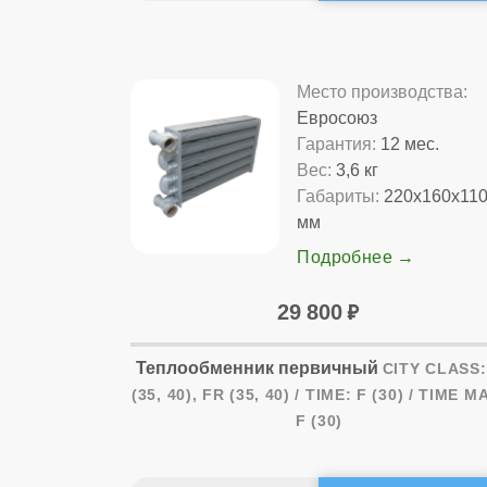
Место производства:
Евросоюз
Гарантия:
12 мес.
Вес:
3,6 кг
Габариты:
220x160x11
мм
Подробнее
29 800
Теплообменник первичный
CITY CLASS:
(35, 40), FR (35, 40) / TIME: F (30) / TIME M
F (30)