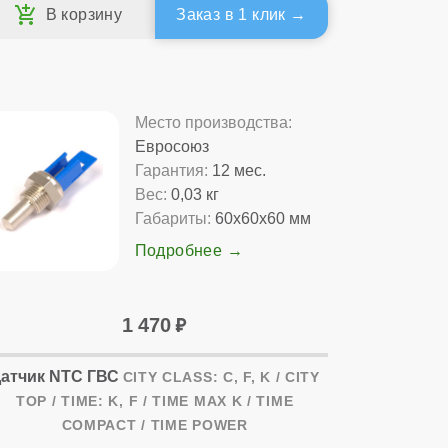
Заказ в 1 клик
Место производства:
Евросоюз
Гарантия:
12 мес.
Вес:
0,03 кг
Габариты:
60x60x60 мм
Подробнее
1 470
атчик NTC ГВС
CITY CLASS: C, F, K / CITY
TOP / TIME: K, F / TIME MAX K / TIME
COMPACT / TIME POWER