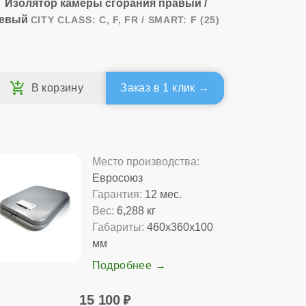
Изолятор камеры сгорания правый /
евый
CITY CLASS: C, F, FR / SMART: F (25)
Заказ в 1 клик
Место производства:
Евросоюз
Гарантия:
12 мес.
Вес:
6,288 кг
Габариты:
460x360x100
мм
Подробнее
15 100