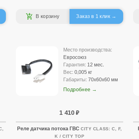
Заказ в 1 клик
Место производства:
Евросоюз
Гарантия:
12 мес.
Вес:
0,005 кг
Габариты:
70x60x60 мм
Подробнее
1 410
Реле датчика потока ГВС
C,
CITY CLASS: C, F,
K / CITY TOP