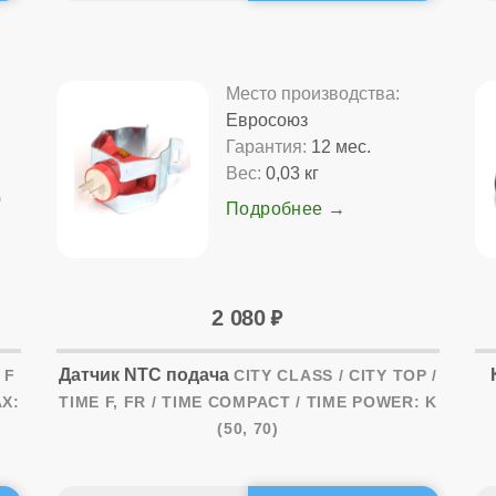
Место производства:
Евросоюз
Гарантия:
12 мес.
Вес:
0,03 кг
0
Подробнее
2 080
Датчик NTC подача
 F
CITY CLASS / CITY TOP /
AX:
TIME F, FR / TIME COMPACT / TIME POWER: K
(50, 70)