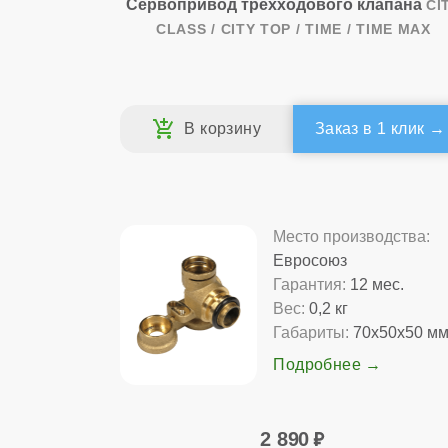
Сервопривод трехходового клапана
CI
CLASS / CITY TOP / TIME / TIME MAX
Заказ в 1 клик
Место производства:
Евросоюз
Гарантия:
12 мес.
Вес:
0,2 кг
Габариты:
70x50x50 м
Подробнее
2 890