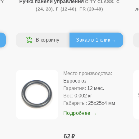
Ручка панели управления
TY
CITY CLASS: C
л
(24, 28), F (12-40), FR (20-40)
Заказ в 1 клик
Место производства:
Евросоюз
Гарантия:
12 мес.
Вес:
0,002 кг
м
Габариты:
25x25x4 мм
Подробнее
62