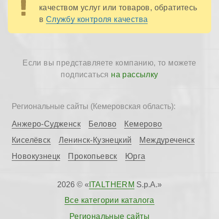
качеством услуг или товаров, обратитесь
в
Службу контроля качества
Если вы представляете компанию, то можете
подписаться
на рассылку
Региональные сайты (Кемеровская область):
Анжеро-Судженск
Белово
Кемерово
Киселёвск
Ленинск-Кузнецкий
Междуреченск
Новокузнецк
Прокопьевск
Юрга
2026 © «
ITALTHERM
S.p.A.»
Все категории каталога
Региональные сайты