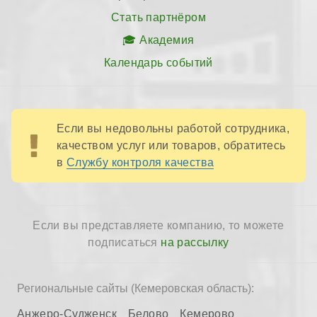
Стать партнёром
Академия
Календарь событий
Если вы недовольны работой сотрудника,
качеством услуг или товаров, обратитесь
в
Службу контроля качества
Если вы представляете компанию, то можете
подписаться
на рассылку
Региональные сайты (Кемеровская область):
Анжеро-Судженск
Белово
Кемерово