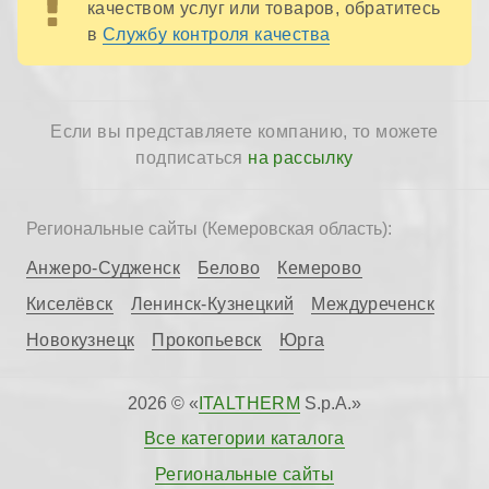
качеством услуг или товаров, обратитесь
в
Службу контроля качества
Если вы представляете компанию, то можете
подписаться
на рассылку
Региональные сайты (Кемеровская область):
Анжеро-Судженск
Белово
Кемерово
Киселёвск
Ленинск-Кузнецкий
Междуреченск
Новокузнецк
Прокопьевск
Юрга
2026 © «
ITALTHERM
S.p.A.»
Все категории каталога
Региональные сайты