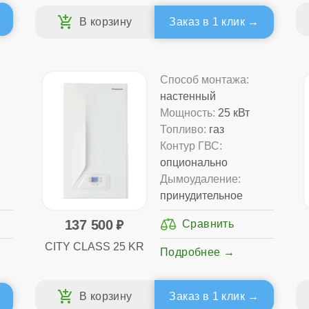
Заказ в 1 клик
Способ монтажа:
настенный
Мощность:
25 кВт
Топливо:
газ
Контур ГВС:
опционально
Дымоудаление:
принудительное
137 500
CITY CLASS 25 KR
Подробнее
Заказ в 1 клик