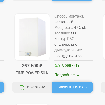
Способ монтажа:
настенный
Мощность:
47,5 кВт
Топливо:
газ
Контур ГВС:
опционально
Дымоудаление:
принудительное
267 500
TIME POWER 50 K
Подробнее
Заказ в 1 клик