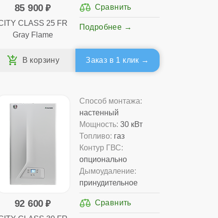
85 900
CITY CLASS 25 FR
Подробнее
Gray Flame
Заказ в 1 клик
Способ монтажа:
настенный
Мощность:
30 кВт
Топливо:
газ
Контур ГВС:
опционально
Дымоудаление:
принудительное
92 600