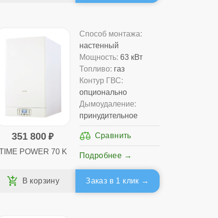
Способ монтажа:
настенный
Мощность:
63 кВт
Топливо:
газ
Контур ГВС:
опционально
Дымоудаление:
принудительное
351 800
TIME POWER 70 K
Подробнее
Заказ в 1 клик