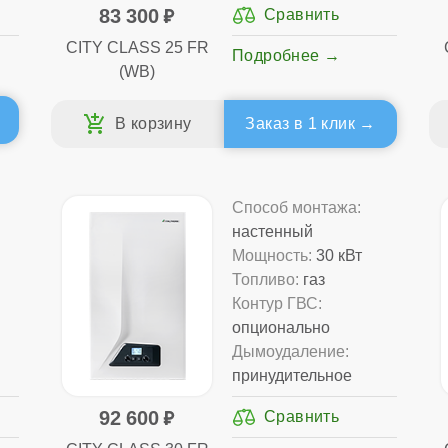
83 300
CITY CLASS 25 FR
Подробнее
(WB)
Заказ в 1 клик
Способ монтажа:
настенный
Мощность:
30 кВт
Топливо:
газ
Контур ГВС:
опционально
Дымоудаление:
принудительное
92 600