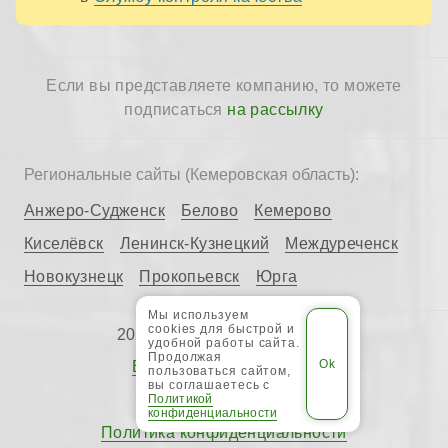
Если вы представляете компанию, то можете
подписаться
на рассылку
Региональные сайты (Кемеровская область):
Анжеро-Судженск
Белово
Кемерово
Киселёвск
Ленинск-Кузнецкий
Междуреченск
Новокузнецк
Прокопьевск
Юрга
Мы используем
cookies для быстрой и
2026 © «
ITALTHERM
S.p.A.»
удобной работы сайта.
Продолжая
Все категории каталога
пользоваться сайтом,
вы соглашаетесь с
Региональные сайты
Политикой
конфиденциальности
Политика конфиденциальности