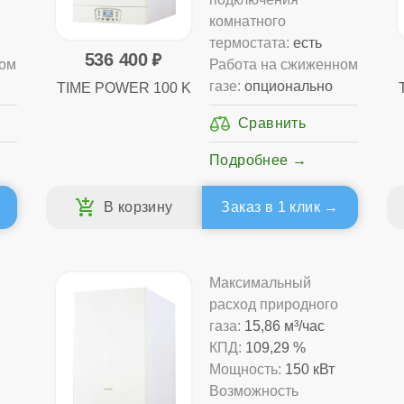
комнатного
термостата:
есть
536 400
ном
Работа на сжиженном
газе:
опционально
TIME POWER 100 K
Подробнее
Заказ в 1 клик
Максимальный
расход природного
газа:
15,86 м³/час
КПД:
109,29 %
Мощность:
150 кВт
Возможность