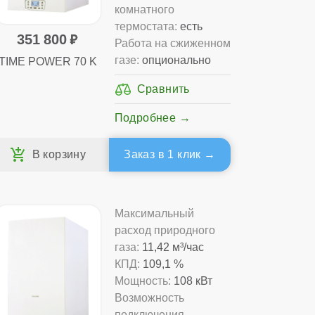
комнатного
термостата:
есть
351 800
Работа на сжиженном
газе:
опционально
TIME POWER 70 K
Подробнее
Заказ в 1 клик
Максимальный
расход природного
газа:
11,42 м³/час
КПД:
109,1 %
Мощность:
108 кВт
Возможность
подключения