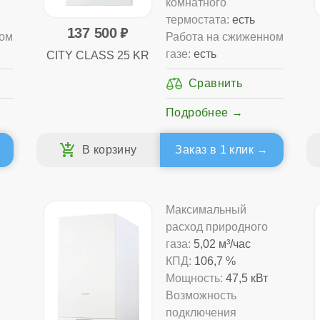
комнатного
термостата:
есть
137 500
ном
Работа на сжиженном
газе:
есть
CITY CLASS 25 KR
Подробнее
Заказ в 1 клик
Максимальный
расход природного
газа:
5,02 м³/час
КПД:
106,7 %
Мощность:
47,5 кВт
Возможность
подключения