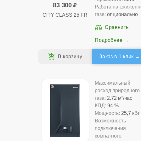
83 300
Работа на сжижен
газе:
опционально
CITY CLASS 25 FR
Подробнее
Заказ в 1 клик
Максимальный
расход природного
газа:
2,72 м³/час
КПД:
94 %
Мощность:
25,7 кВт
Возможность
подключения
комнатного