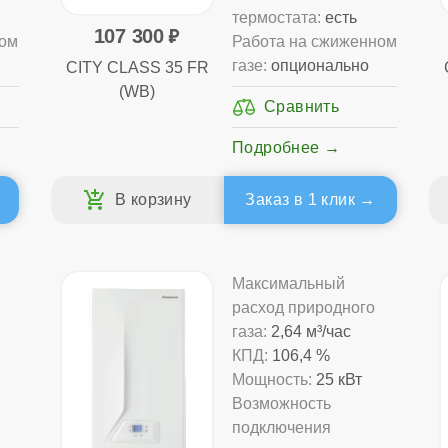
термостата:
есть
107 300
ном
Работа на сжиженном
газе:
опционально
CITY CLASS 35 FR
(WB)
Подробнее
Заказ в 1 клик
Максимальный
расход природного
газа:
2,64 м³/час
КПД:
106,4 %
Мощность:
25 кВт
Возможность
подключения