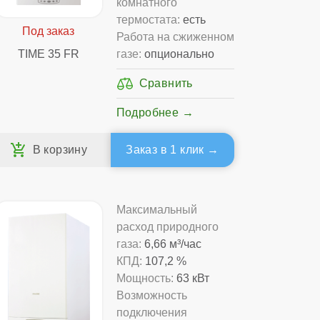
комнатного
термостата:
есть
Работа на сжиженном
TIME 35 FR
газе:
опционально
Подробнее
Заказ в 1 клик
Максимальный
расход природного
газа:
6,66 м³/час
КПД:
107,2 %
Мощность:
63 кВт
Возможность
подключения