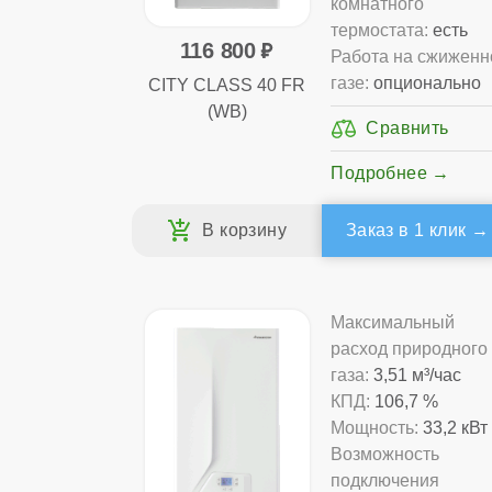
комнатного
термостата:
есть
116 800
Работа на сжижен
газе:
опционально
CITY CLASS 40 FR
(WB)
Подробнее
Заказ в 1 клик
Максимальный
расход природного
газа:
3,51 м³/час
КПД:
106,7 %
Мощность:
33,2 кВт
Возможность
подключения