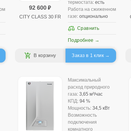
термостата:
есть
92 600
ном
Работа на сжиженном
газе:
опционально
CITY CLASS 30 FR
Подробнее
Заказ в 1 клик
Максимальный
расход природного
газа:
3,65 м³/час
КПД:
94 %
Мощность:
34,5 кВт
Возможность
подключения
комнатного