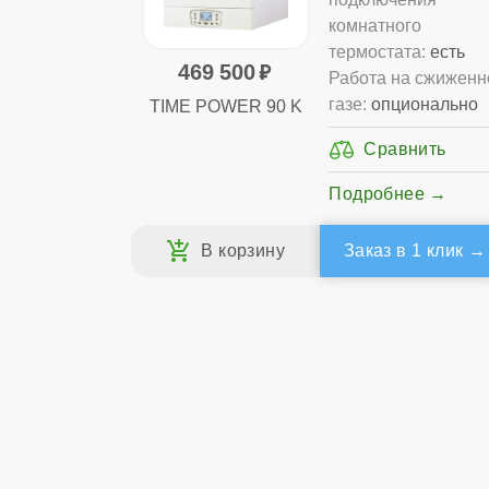
комнатного
термостата:
есть
469 500
Работа на сжижен
газе:
опционально
TIME POWER 90 K
Подробнее
Заказ в 1 клик