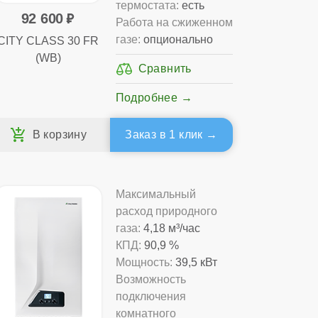
термостата:
есть
92 600
Работа на сжиженном
газе:
опционально
CITY CLASS 30 FR
(WB)
Подробнее
Заказ в 1 клик
Максимальный
расход природного
газа:
4,18 м³/час
КПД:
90,9 %
Мощность:
39,5 кВт
Возможность
подключения
комнатного