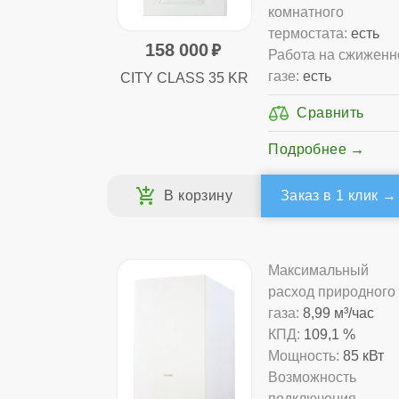
комнатного
термостата:
есть
158 000
Работа на сжижен
газе:
есть
CITY CLASS 35 KR
Подробнее
Заказ в 1 клик
Максимальный
расход природного
газа:
8,99 м³/час
КПД:
109,1 %
Мощность:
85 кВт
Возможность
подключения