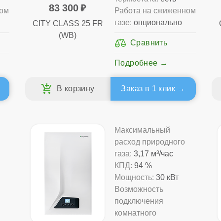
83 300
ном
Работа на сжиженном
газе:
опционально
CITY CLASS 25 FR
(WB)
Подробнее
Заказ в 1 клик
Максимальный
расход природного
газа:
3,17 м³/час
КПД:
94 %
Мощность:
30 кВт
Возможность
подключения
комнатного