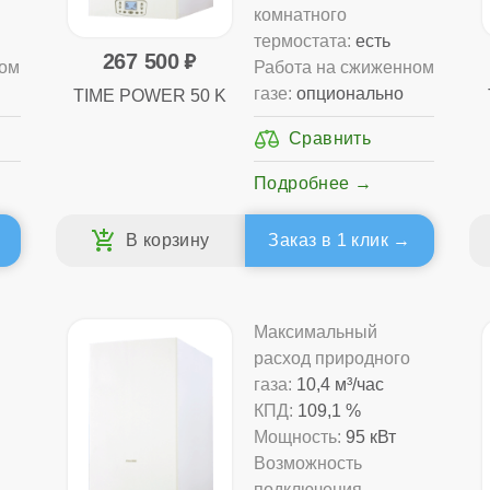
комнатного
термостата:
есть
267 500
ном
Работа на сжиженном
газе:
опционально
TIME POWER 50 K
Подробнее
Заказ в 1 клик
Максимальный
расход природного
газа:
10,4 м³/час
КПД:
109,1 %
Мощность:
95 кВт
Возможность
подключения