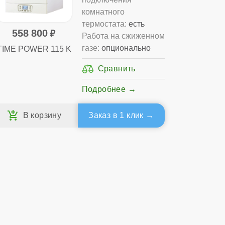
комнатного
термостата:
есть
558 800
Работа на сжиженном
газе:
опционально
TIME POWER 115 K
Подробнее
Заказ в 1 клик