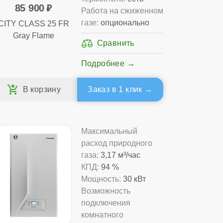
85 900
Работа на сжиженном
газе:
опционально
CITY CLASS 25 FR
Gray Flame
Подробнее
Заказ в 1 клик
Максимальный
расход природного
газа:
3,17 м³/час
КПД:
94 %
Мощность:
30 кВт
Возможность
подключения
комнатного