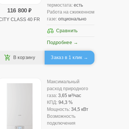
термостата:
есть
116 800
Работа на сжиженном
газе:
опционально
CITY CLASS 40 FR
Подробнее
Заказ в 1 клик
Максимальный
расход природного
газа:
3,65 м³/час
КПД:
94,3 %
Мощность:
34,5 кВт
Возможность
подключения