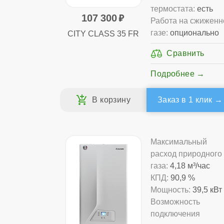
термостата:
есть
107 300
Работа на сжижен
газе:
опционально
CITY CLASS 35 FR
Подробнее
Заказ в 1 клик
Максимальный
расход природного
газа:
4,18 м³/час
КПД:
90,9 %
Мощность:
39,5 кВт
Возможность
подключения