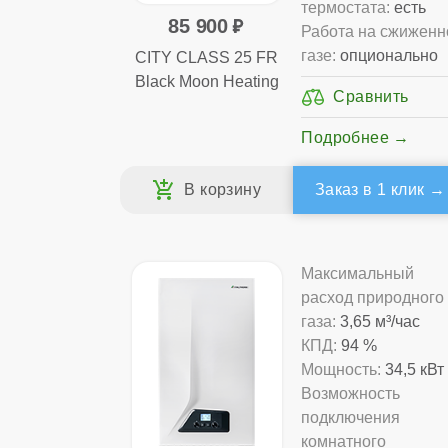
термостата:
есть
85 900
Работа на сжижен
газе:
опционально
CITY CLASS 25 FR
Black Moon Heating
Подробнее
Заказ в 1 клик
Максимальный
расход природного
газа:
3,65 м³/час
КПД:
94 %
Мощность:
34,5 кВт
Возможность
подключения
комнатного