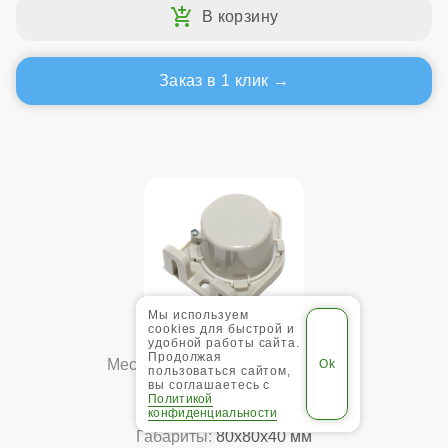
Заказ в 1 клик
Мы используем
cookies для быстрой и
удобной работы сайта.
Продолжая
Место производства:
Евросоюз
пользоваться сайтом,
вы соглашаетесь с
Гарантия:
12 мес.
Политикой
Вес:
0,08 кг
конфиденциальности
Габариты:
80x80x40 мм