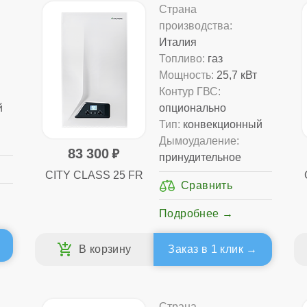
Страна
производства:
Италия
Топливо:
газ
Мощность:
25,7 кВт
Контур ГВС:
й
опционально
Тип:
конвекционный
Дымоудаление:
83 300
принудительное
CITY CLASS 25 FR
Подробнее
Заказ в 1 клик
Страна