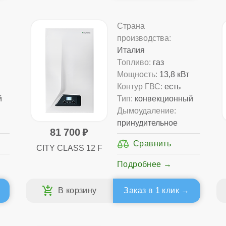
Страна
производства:
Италия
Топливо:
газ
Мощность:
13,8 кВт
Контур ГВС:
есть
й
Тип:
конвекционный
Дымоудаление:
принудительное
81 700
CITY CLASS 12 F
Подробнее
Заказ в 1 клик