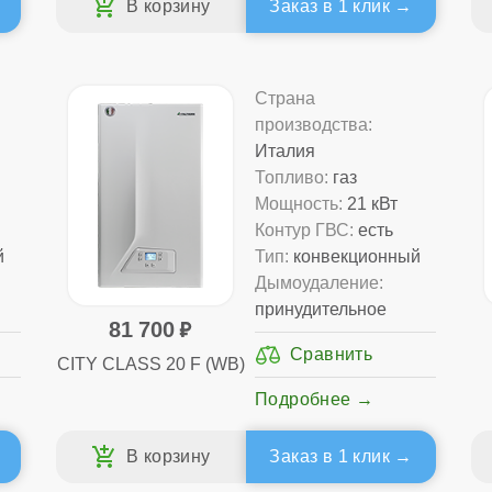
Заказ в 1 клик
Страна
производства:
Италия
Топливо:
газ
Мощность:
21 кВт
Контур ГВС:
есть
й
Тип:
конвекционный
Дымоудаление:
принудительное
81 700
CITY CLASS 20 F (WB)
Подробнее
Заказ в 1 клик