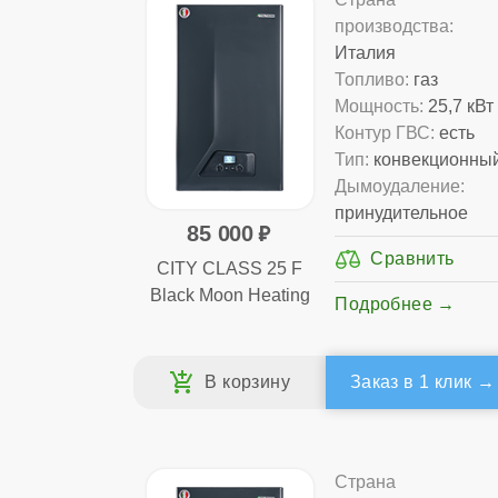
производства:
Италия
Топливо:
газ
Мощность:
25,7 кВт
Контур ГВС:
есть
Тип:
конвекционны
Дымоудаление:
принудительное
85 000
CITY CLASS 25 F
Black Moon Heating
Подробнее
Заказ в 1 клик
Страна