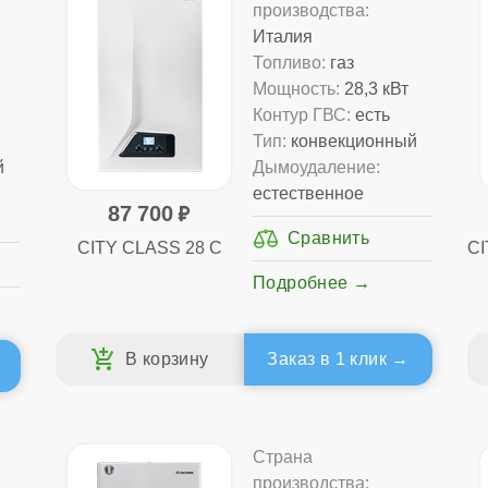
производства:
Италия
Топливо:
газ
Мощность:
28,3 кВт
Контур ГВС:
есть
Тип:
конвекционный
й
Дымоудаление:
естественное
87 700
CITY CLASS 28 C
CI
Подробнее
Заказ в 1 клик
Страна
производства: