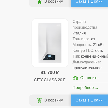
Заказ в 1 клик
Страна
производства:
Италия
Топливо:
газ
Мощность:
21 кВт
Контур ГВС:
есть
Тип:
конвекционны
Дымоудаление:
принудительное
81 700
CITY CLASS 20 F
Подробнее
Заказ в 1 клик