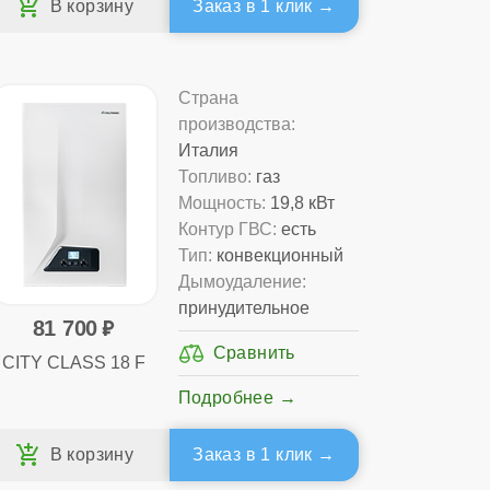
Заказ в 1 клик
Страна
производства:
Италия
Топливо:
газ
Мощность:
19,8 кВт
Контур ГВС:
есть
Тип:
конвекционный
Дымоудаление:
принудительное
81 700
CITY CLASS 18 F
Подробнее
Заказ в 1 клик