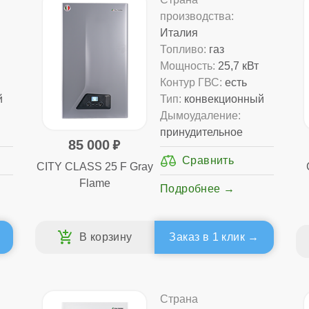
производства:
Италия
Топливо:
газ
Мощность:
25,7 кВт
Контур ГВС:
есть
й
Тип:
конвекционный
Дымоудаление:
принудительное
85 000
CITY CLASS 25 F Gray
Flame
Подробнее
Заказ в 1 клик
Страна