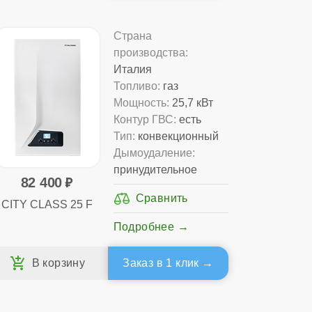
Страна
производства:
Италия
Топливо:
газ
Мощность:
25,7 кВт
Контур ГВС:
есть
Тип:
конвекционный
Дымоудаление:
принудительное
82 400
CITY CLASS 25 F
Подробнее
Заказ в 1 клик