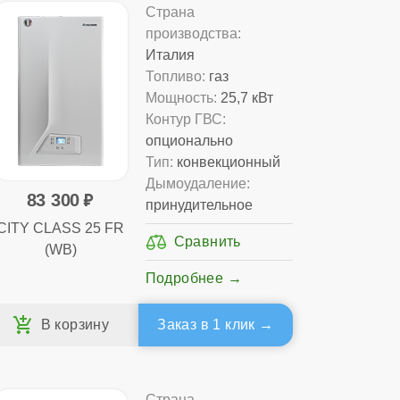
Страна
производства:
Италия
Топливо:
газ
Мощность:
25,7 кВт
Контур ГВС:
опционально
Тип:
конвекционный
Дымоудаление:
83 300
принудительное
CITY CLASS 25 FR
(WB)
Подробнее
Заказ в 1 клик
Страна