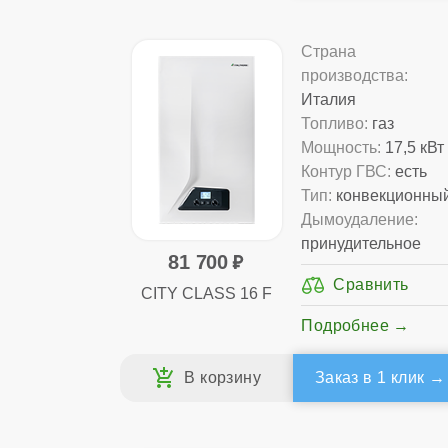
Страна
производства:
Италия
Топливо:
газ
Мощность:
17,5 кВт
Контур ГВС:
есть
Тип:
конвекционны
Дымоудаление:
принудительное
81 700
CITY CLASS 16 F
Подробнее
Заказ в 1 клик